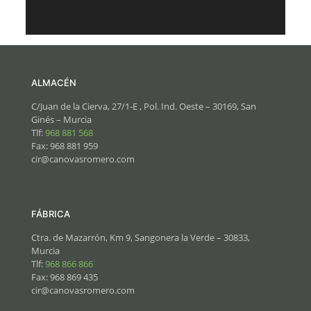
ALMACÉN
C/Juan de la Cierva, 27/1-E , Pol. Ind. Oeste – 30169, San
Ginés – Murcia
Tlf:
968 881 568
Fax: 968 881 959
cir@canovasromero.com
FÁBRICA
Ctra. de Mazarrón, Km 9, Sangonera la Verde – 30833,
Murcia
Tlf:
968 866 866
Fax: 968 869 435
cir@canovasromero.com